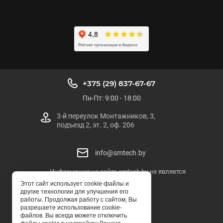
+375 (29) 837-67-67
Пн-Пт: 9:00 - 18:00
3-й переулок Монтажников, 3,
подъезд 2, эт. 2, оф. 206
info@smtech.by
Информация на сайте smtech.by не является
публичной офертой
Этот сайт использует cookie-файлы и
другие технологии для улучшения его
SMTECH.BY
работы. Продолжая работу с сайтом, Вы
разрешаете использование cookie-
© ООО "СМТЕХ-БЕЛ"
файлов. Вы всегда можете отключить