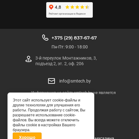
+375 (29) 837-67-67
Пн-Пт: 9:00 - 18:00
3-й переулок Монтажников, 3,
подъезд 2, эт. 2, оф. 206
info@smtech.by
Информация на сайте smtech.by не является
публичной офертой
Этот сайт использует cookie-файлы и
другие технологии для улучшения его
SMTECH.BY
работы. Продолжая работу с сайтом, Вы
разрешаете использование cookie-
© ООО "СМТЕХ-БЕЛ"
файлов. Вы всегда можете отключить
файлы cookie в настройках Вашего
браузера.
Хорошо
Мegagroup.by -
создание интернет-магазина
.