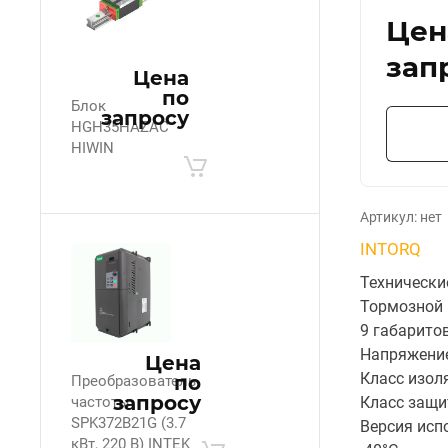
Цен
зап
Цена
по
Блок
запросу
HGH35HAZAC
HIWIN
Артикул:
нет
INTORQ
Технически
Тормозной 
9 габарито
Напряжение 
Цена
Класс изоля
по
Преобразователь
запросу
частоты
Класс защи
SPK372B21G (3.7
Версия исп
кВт, 220 В) INTEK