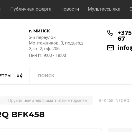
ы
Публичная оферта
Новости
Мультиссылка
С
г. МИНСК
+375
3-й переулок
67
Монтажников, 3, подъезд
info
2, эт. 2, оф. 206
Пн-Пт: 9:00 - 18:00
ЕТРЫ
Пружинные электромагнитные тормоза
BFK458 INTORQ
RQ BFK458