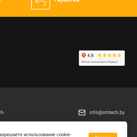
в,
info@smtech.by
й
разрешаете использование cookie-