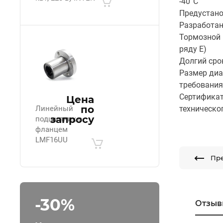
-40°C
Предустан
Разработан
Тормозной 
ряду Е)
Долгий сро
Размер диа
требования
Сертификат
Цена
по
Линейный
техническо
запросу
подшипник с
фланцем
LMF16UU
Пр
-30%
Отзыв