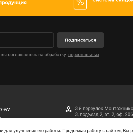
продукция
Подписаться
 вы соглашаетесь на обработку
персональных
3-й переулок Монтажнико
67-67
3, подъезд 2, эт. 2, оф. 206
0
Информация на сайте smtech.by не является публичной оферто
ии для улучшения его работы. Продолжая работу с сайтом, Вы 