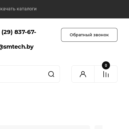
качать каталоги
 (29) 837-67-
Обратный звонок
@smtech.by
0