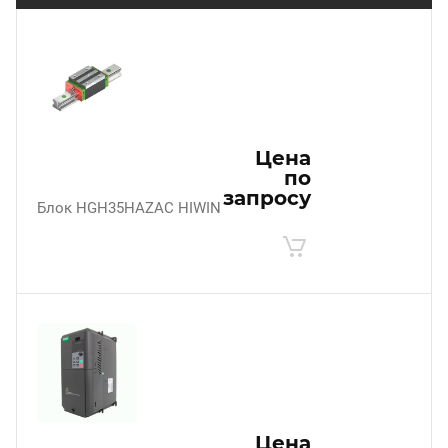
Цена
по
запросу
Блок HGH35HAZAC HIWIN
Цена