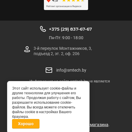
+375 (29) 837-67-67
Пн-Пт: 9:00 - 18:00
3-й переулок Монтажников, 3,
подъезд 2, эт. 2, оф. 206
info@smtech.by
Информация на сайте smtech.by не является
публичной офертой
Этот сайт использует cookie-файлы и
другие технологии для улучшения его
SMTECH.BY
работы. Продолжая работу с сайтом, Вы
разрешаете использование cookie-
© ООО "СМТЕХ-БЕЛ"
файлов. Вы всегда можете отключить
файлы cookie в настройках Вашего
браузера.
Хорошо
Мegagroup.by -
создание интернет-магазина
.