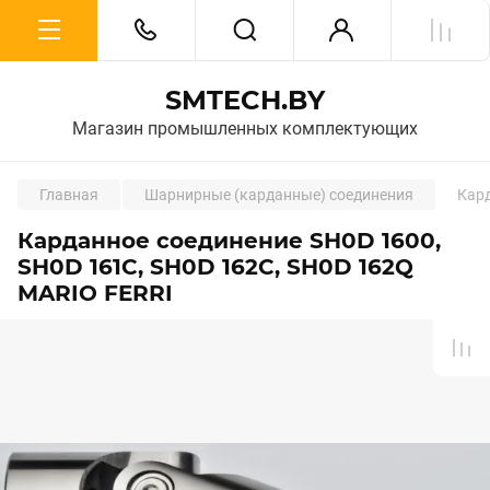
SMTECH.BY
Магазин промышленных комплектующих
Главная
Шарнирные (карданные) соединения
Кард
Карданное соединение SH0D 1600,
SH0D 161C, SH0D 162C, SH0D 162Q
MARIO FERRI