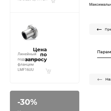
Максимальн
Пр
Цена
Парам
по
Линейный
запросу
подшипник с
фланцем
LMF16UU
На
-30%