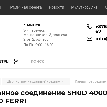
ы
Публичная оферта
Новости
Мультиссылка
С
г. МИНСК
+375
3-й переулок
67
Монтажников, 3, подъезд
info
2, эт. 2, оф. 206
Пн-Пт: 9:00 - 18:00
ЕТРЫ
Шарнирные (карданные) соединения
Карданное соединен
нное соединение SH0D 4000,
O FERRI