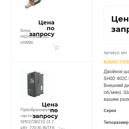
Цен
Цена
зап
по
Блок
запросу
HGH35HAZAC
HIWIN
Артикул:
нет
MARIO FER
Двойное ша
SH0D 402C 
Внешний диа
об/мин). Ш
вашим разм
Цена
по
Преобразователь
Серия
запросу
частоты
SPK372B21G (3.7
Типоразмер
кВт, 220 В) INTEK