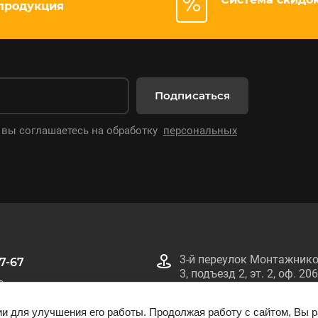
продукция
Подписаться
 вы соглашаетесь на обработку
персональных
3-й переулок Монтажнико
67-67
3, подъезд 2, эт. 2, оф. 206
0
Информация на сайте smtech.by не является публичной оферто
ии для улучшения его работы. Продолжая работу с сайтом, Вы 