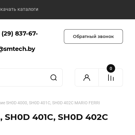
качать каталоги
 (29) 837-67-
Обратный звонок
@smtech.by
0
ие SH0D 4000, SH0D 401C, SH0D 402C MARIO FERRI
 SH0D 401C, SH0D 402C