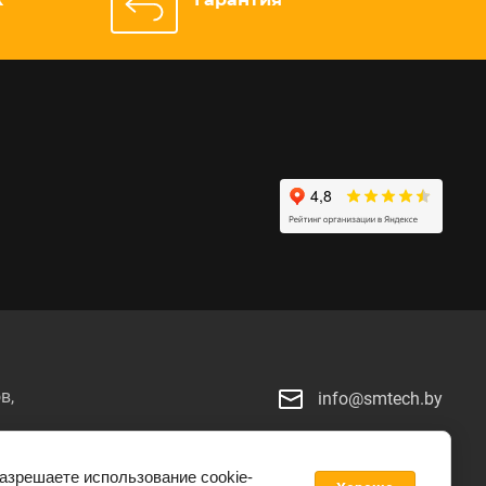
в,
info@smtech.by
й
разрешаете использование cookie-