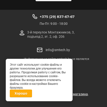
+375 (29) 837-67-67
Пн-Пт: 9:00 - 18:00
3-й переулок Монтажников, 3,
подъезд 2, эт. 2, оф. 206
info@smtech.by
Информация на сайте smtech.by не является
публичной офертой
Этот сайт использует cookie-файлы и
другие технологии для улучшения его
SMTECH.BY
работы. Продолжая работу с сайтом, Вы
разрешаете использование cookie-
© ООО "СМТЕХ-БЕЛ"
файлов. Вы всегда можете отключить
файлы cookie в настройках Вашего
браузера.
Хорошо
Мegagroup.by -
создание интернет-магазина
.