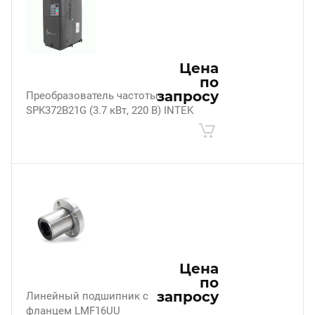
Цена
по
запросу
Преобразователь частоты
SPK372B21G (3.7 кВт, 220 В) INTEK
Цена
по
запросу
Линейный подшипник с
фланцем LMF16UU