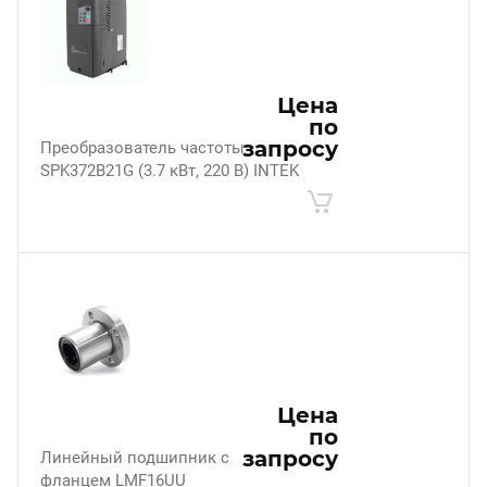
Цена
по
запросу
Преобразователь частоты
SPK372B21G (3.7 кВт, 220 В) INTEK
Цена
по
запросу
Линейный подшипник с
фланцем LMF16UU