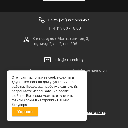
+375 (29) 837-67-67
Пн-Пт: 9:00 - 18:00
3-й переулок Монтажников, 3,
подъезд 2, эт. 2, оф. 206
info@smtech.by
Информация на сайте smtech.by не является
публичной офертой
Этот сайт использует cookie-файлы и
другие технологии для улучшения его
SMTECH.BY
работы. Продолжая работу с сайтом, Вы
разрешаете использование cookie-
© ООО "СМТЕХ-БЕЛ"
файлов. Вы всегда можете отключить
файлы cookie в настройках Вашего
браузера.
Хорошо
Мegagroup.by -
создание интернет-магазина
.