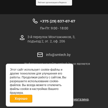
+375 (29) 837-67-67
Пн-Пт: 9:00 - 18:00
3-й переулок Монтажников, 3,
подъезд 2, эт. 2, оф. 206
info@smtech.by
Информация на сайте smtech.by не является
публичной офертой
Этот сайт использует cookie-файлы и
другие технологии для улучшения его
SMTECH.BY
работы. Продолжая работу с сайтом, Вы
разрешаете использование cookie-
© ООО "СМТЕХ-БЕЛ"
файлов. Вы всегда можете отключить
файлы cookie в настройках Вашего
браузера.
Хорошо
Мegagroup.by -
создание интернет-магазина
.