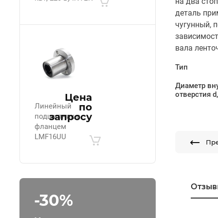
на два сто
деталь при
чугунный, 
зависимост
вала ленто
Тип
Диаметр вн
отверстия d
Цена
по
Линейный
запросу
подшипник с
фланцем
LMF16UU
Пр
Отзыв
-30%