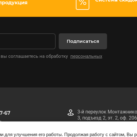
продукция
Подписаться
 вы соглашаетесь на обработку
персональных
3-й переулок Монтажнико
67-67
3, подъезд 2, эт. 2, оф. 206
0
Информация на сайте smtech.by не является публичной оферто
ии для улучшения его работы. Продолжая работу с сайтом, Вы 