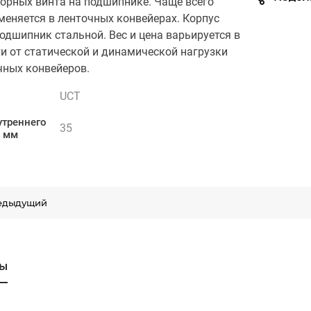
порных винта на подшипнике. Чаще всего
меняется в ленточных конвейерах. Корпус
подшипник стальной. Вес и цена варьируется в
и от статической и динамической нагрузки
чных конвейеров.
UCT
утреннего
35
, мм
едыдущий
ы