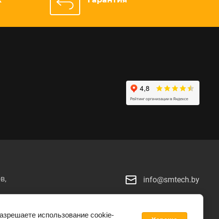
в,
info@smtech.by
й
разрешаете использование cookie-