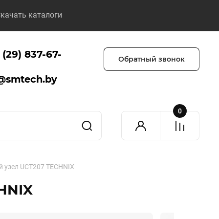
качать каталоги
 (29) 837-67-
Обратный звонок
@smtech.by
0
 узел UCT207 TECHNIX
HNIX