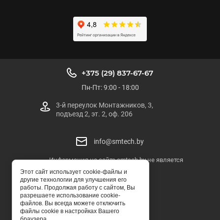
+375 (29) 837-67-67
Пн-Пт: 9:00 - 18:00
3-й переулок Монтажников, 3,
подъезд 2, эт. 2, оф. 206
info@smtech.by
Информация на сайте smtech.by не является
публичной офертой
Этот сайт использует cookie-файлы и
другие технологии для улучшения его
SMTECH.BY
работы. Продолжая работу с сайтом, Вы
разрешаете использование cookie-
© ООО "СМТЕХ-БЕЛ"
файлов. Вы всегда можете отключить
файлы cookie в настройках Вашего
браузера.