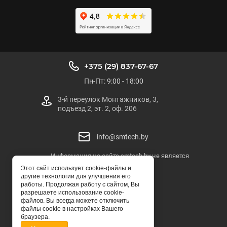
+375 (29) 837-67-67
Пн-Пт: 9:00 - 18:00
3-й переулок Монтажников, 3,
подъезд 2, эт. 2, оф. 206
info@smtech.by
Информация на сайте smtech.by не является
публичной офертой
Этот сайт использует cookie-файлы и
другие технологии для улучшения его
SMTECH.BY
работы. Продолжая работу с сайтом, Вы
разрешаете использование cookie-
© ООО "СМТЕХ-БЕЛ"
файлов. Вы всегда можете отключить
файлы cookie в настройках Вашего
браузера.